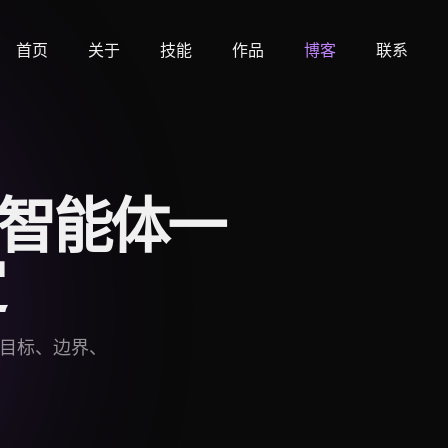
首页
关于
技能
作品
博客
联系
I 智能体一
定
份、目标、边界、