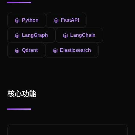
Python
FastAPI
LangGraph
LangChain
Qdrant
Elasticsearch
核心功能