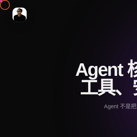
Agen
工具、
Agent 