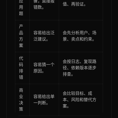
应
骤，直接报
值、再验证。
用
错数。
题
产
品
容易给出泛
会先分析用户、场
方
泛建议。
景、卖点和约束。
案
代
会按日志、复现路
码
容易猜一个
径、依赖版本逐步
排
原因。
排查。
错
商
会比较目标、成
业
容易给出单
本、风险和替代方
决
一判断。
案。
策