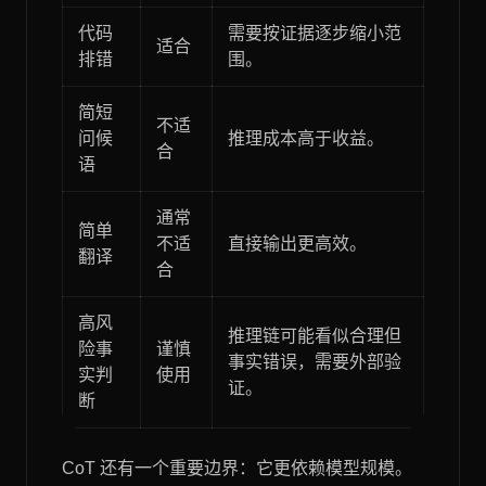
代码
需要按证据逐步缩小范
适合
排错
围。
简短
不适
问候
推理成本高于收益。
合
语
通常
简单
不适
直接输出更高效。
翻译
合
高风
推理链可能看似合理但
险事
谨慎
事实错误，需要外部验
实判
使用
证。
断
CoT 还有一个重要边界：它更依赖模型规模。